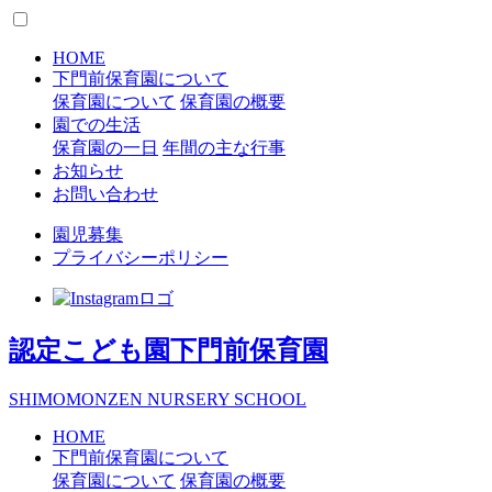
HOME
下門前保育園について
保育園について
保育園の概要
園での生活
保育園の一日
年間の主な行事
お知らせ
お問い合わせ
園児募集
プライバシーポリシー
認定こども園
下門前保育園
S
HIMOMONZEN
N
URSERY
S
CHOOL
HOME
下門前保育園について
保育園について
保育園の概要