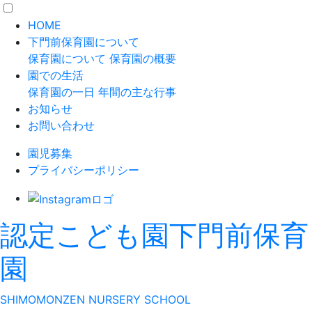
HOME
下門前保育園について
保育園について
保育園の概要
園での生活
保育園の一日
年間の主な行事
お知らせ
お問い合わせ
園児募集
プライバシーポリシー
認定こども園
下門前保育
園
S
HIMOMONZEN
N
URSERY
S
CHOOL