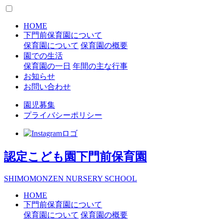
HOME
下門前保育園について
保育園について
保育園の概要
園での生活
保育園の一日
年間の主な行事
お知らせ
お問い合わせ
園児募集
プライバシーポリシー
認定こども園
下門前保育園
S
HIMOMONZEN
N
URSERY
S
CHOOL
HOME
下門前保育園について
保育園について
保育園の概要