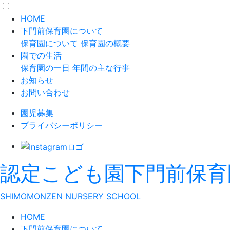
HOME
下門前保育園について
保育園について
保育園の概要
園での生活
保育園の一日
年間の主な行事
お知らせ
お問い合わせ
園児募集
プライバシーポリシー
認定こども園
下門前保育
S
HIMOMONZEN
N
URSERY
S
CHOOL
HOME
下門前保育園について