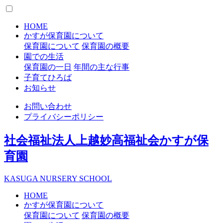
HOME
かすが保育園について
保育園について
保育園の概要
園での生活
保育園の一日
年間の主な行事
子育てひろば
お知らせ
お問い合わせ
プライバシーポリシー
社会福祉法人上越妙高福祉会
かすが保
育園
K
ASUGA
N
URSERY
S
CHOOL
HOME
かすが保育園について
保育園について
保育園の概要