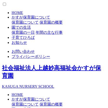
HOME
かすが保育園について
保育園について
保育園の概要
園での生活
保育園の一日
年間の主な行事
子育てひろば
お知らせ
お問い合わせ
プライバシーポリシー
社会福祉法人上越妙高福祉会
かすが保
育園
K
ASUGA
N
URSERY
S
CHOOL
HOME
かすが保育園について
保育園について
保育園の概要