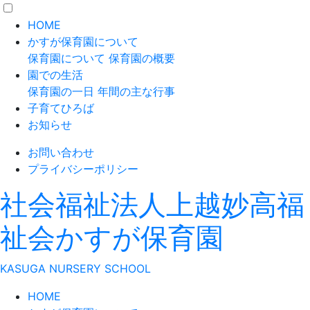
HOME
かすが保育園について
保育園について
保育園の概要
園での生活
保育園の一日
年間の主な行事
子育てひろば
お知らせ
お問い合わせ
プライバシーポリシー
社会福祉法人上越妙高福
祉会
かすが保育園
K
ASUGA
N
URSERY
S
CHOOL
HOME