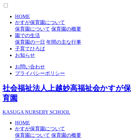
HOME
かすが保育園について
保育園について
保育園の概要
園での生活
保育園の一日
年間の主な行事
子育てひろば
お知らせ
お問い合わせ
プライバシーポリシー
社会福祉法人上越妙高福祉会
かすが保
育園
K
ASUGA
N
URSERY
S
CHOOL
HOME
かすが保育園について
保育園について
保育園の概要