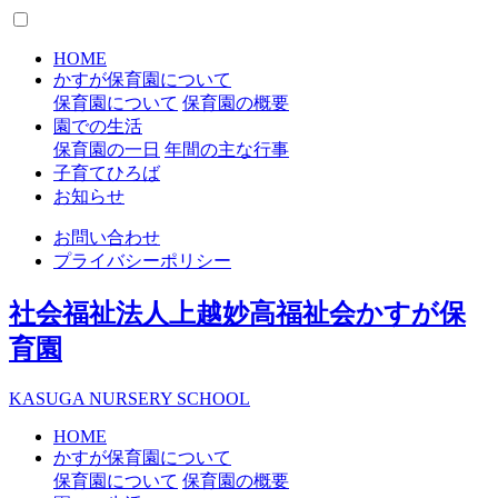
HOME
かすが保育園について
保育園について
保育園の概要
園での生活
保育園の一日
年間の主な行事
子育てひろば
お知らせ
お問い合わせ
プライバシーポリシー
社会福祉法人上越妙高福祉会
かすが保
育園
K
ASUGA
N
URSERY
S
CHOOL
HOME
かすが保育園について
保育園について
保育園の概要