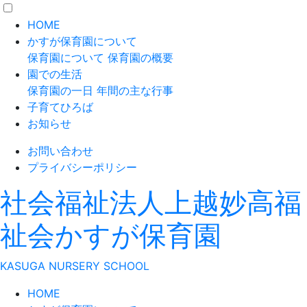
HOME
かすが保育園について
保育園について
保育園の概要
園での生活
保育園の一日
年間の主な行事
子育てひろば
お知らせ
お問い合わせ
プライバシーポリシー
社会福祉法人上越妙高福
祉会
かすが保育園
K
ASUGA
N
URSERY
S
CHOOL
HOME